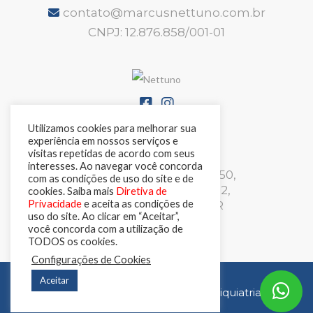
contato@marcusnettuno.com.br
CNPJ: 12.876.858/001-01
Utilizamos cookies para melhorar sua
experiência em nossos serviços e
ENDEREÇO
visitas repetidas de acordo com seus
interesses. Ao navegar você concorda
R. Padre Anchieta, 2050,
com as condições de uso do site e de
Helbor Offices, Sala 2212,
cookies. Saiba mais
Diretiva de
Privacidade
e aceita as condições de
Bigorrilho, Curitiba-PR
uso do site. Ao clicar em “Aceitar”,
você concorda com a utilização de
TODOS os cookies.
Configurações de Cookies
Aceitar
desenvolvido com
por
Nettuno Psiquiatria
2026